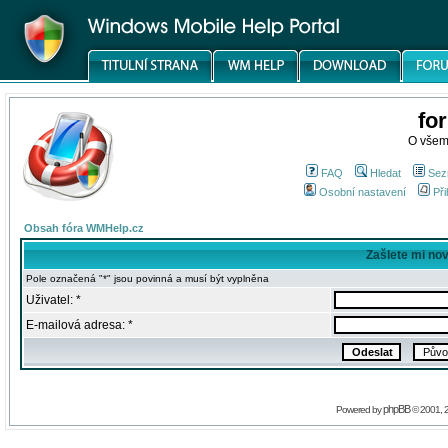
fo
O všem
FAQ
Hledat
Sez
Osobní nastavení
Při
Obsah fóra WMHelp.cz
Zašlete mi no
Pole označená "*" jsou povinná a musí být vyplněna
Uživatel: *
E-mailová adresa: *
phpBB
Powered by
© 2001, 