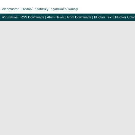
Webmaster
|
Hledání
|
Statistiky
|
Syndikační kanály
RSS News
|
RSS Downloads
|
Atom News
|
Atom Downloads
|
Plucker Text
|
Plucker Color