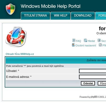
fo
O všem
FAQ
Hledat
Sez
Osobní nastavení
Při
Obsah fóra WMHelp.cz
Zašlete mi no
Pole označená "*" jsou povinná a musí být vyplněna
Uživatel: *
E-mailová adresa: *
phpBB
Powered by
© 2001, 