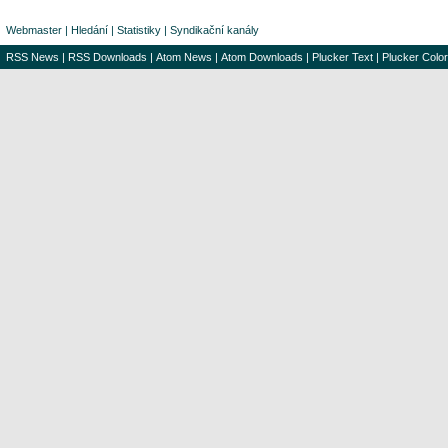
Webmaster
|
Hledání
|
Statistiky
|
Syndikační kanály
RSS News
|
RSS Downloads
|
Atom News
|
Atom Downloads
|
Plucker Text
|
Plucker Color