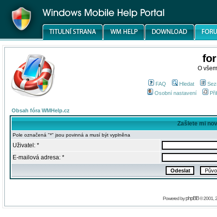
fo
O všem
FAQ
Hledat
Sez
Osobní nastavení
Při
Obsah fóra WMHelp.cz
Zašlete mi no
Pole označená "*" jsou povinná a musí být vyplněna
Uživatel: *
E-mailová adresa: *
phpBB
Powered by
© 2001, 