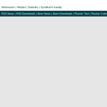
Webmaster
|
Hledání
|
Statistiky
|
Syndikační kanály
RSS News
|
RSS Downloads
|
Atom News
|
Atom Downloads
|
Plucker Text
|
Plucker Color