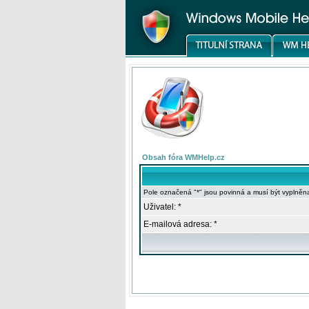
Obsah fóra WMHelp.cz
Pole označená "*" jsou povinná a musí být vyplněn
Uživatel: *
E-mailová adresa: *