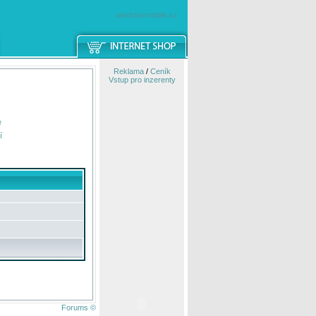
windowsmobile.cz
Reklama
/
Ceník
Vstup pro inzerenty
e
í
Forums ©