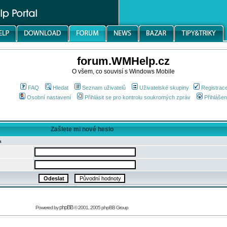
forum.WMHelp.cz
O všem, co souvisí s Windows Mobile
FAQ
Hledat
Seznam uživatelů
Uživatelské skupiny
Registrac
Osobní nastavení
Přihlásit se pro kontrolu soukromých zpráv
Přihlášen
Zašlete mi nové heslo
a
phpBB
Powered by
© 2001, 2005 phpBB Group