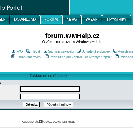
forum.WMHelp.cz
O všem, co souvisí s Windows Mobile
FAQ
Hledat
Seznam uživatelů
Uživatelské skupiny
Registrac
Osobní nastavení
Přihlásit se pro kontrolu soukromých zpráv
Přihlášen
Zašlete mi nové heslo
a
phpBB
Powered by
© 2001, 2005 phpBB Group