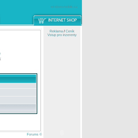
windowsmobile.cz
Reklama
/
Ceník
Vstup pro inzerenty
e
í
Forums ©