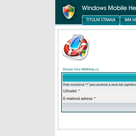
Obsah fóra WMHelp.cz
Pole označená "*" jsou povinná a musí být vyplněn
Uživatel: *
E-mailová adresa: *