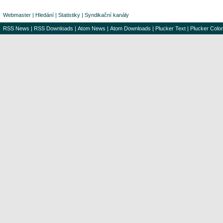
Webmaster
|
Hledání
|
Statistiky
|
Syndikační kanály
RSS News
|
RSS Downloads
|
Atom News
|
Atom Downloads
|
Plucker Text
|
Plucker Color