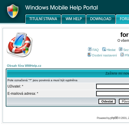
fo
O všem
FAQ
Hledat
Sez
Osobní nastavení
Při
Obsah fóra WMHelp.cz
Zašlete mi no
Pole označená "*" jsou povinná a musí být vyplněna
Uživatel: *
E-mailová adresa: *
phpBB
Powered by
© 2001, 