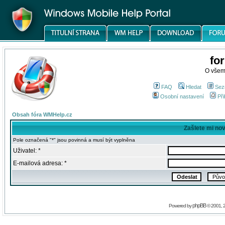
fo
O všem
FAQ
Hledat
Sez
Osobní nastavení
Při
Obsah fóra WMHelp.cz
Zašlete mi no
Pole označená "*" jsou povinná a musí být vyplněna
Uživatel: *
E-mailová adresa: *
phpBB
Powered by
© 2001, 