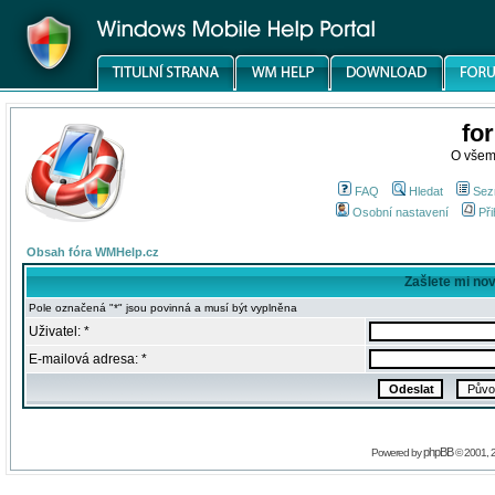
fo
O všem
FAQ
Hledat
Sez
Osobní nastavení
Při
Obsah fóra WMHelp.cz
Zašlete mi no
Pole označená "*" jsou povinná a musí být vyplněna
Uživatel: *
E-mailová adresa: *
phpBB
Powered by
© 2001, 