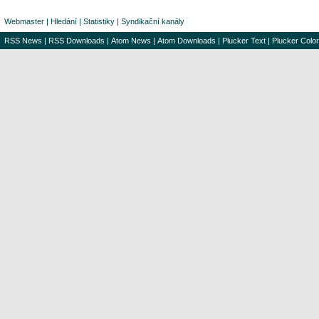
Webmaster
|
Hledání
|
Statistiky
|
Syndikační kanály
RSS News
|
RSS Downloads
|
Atom News
|
Atom Downloads
|
Plucker Text
|
Plucker Color