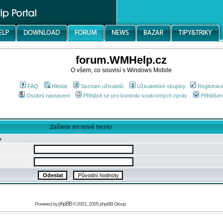
forum.WMHelp.cz
O všem, co souvisí s Windows Mobile
FAQ
Hledat
Seznam uživatelů
Uživatelské skupiny
Registrac
Osobní nastavení
Přihlásit se pro kontrolu soukromých zpráv
Přihlášen
Zašlete mi nové heslo
a
phpBB
Powered by
© 2001, 2005 phpBB Group