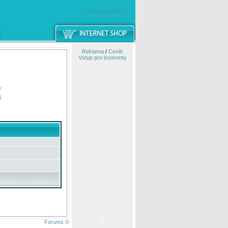
windowsmobile.cz
Reklama
/
Ceník
Vstup pro inzerenty
e
í
Forums ©