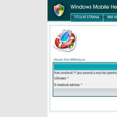
Obsah fóra WMHelp.cz
Pole označená "*" jsou povinná a musí být vyplněn
Uživatel: *
E-mailová adresa: *