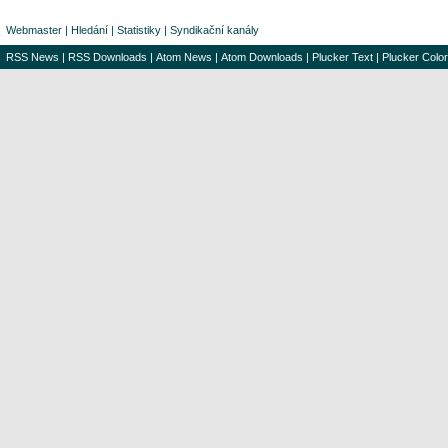
Webmaster
|
Hledání
|
Statistiky
|
Syndikační kanály
RSS News
|
RSS Downloads
|
Atom News
|
Atom Downloads
|
Plucker Text
|
Plucker Color