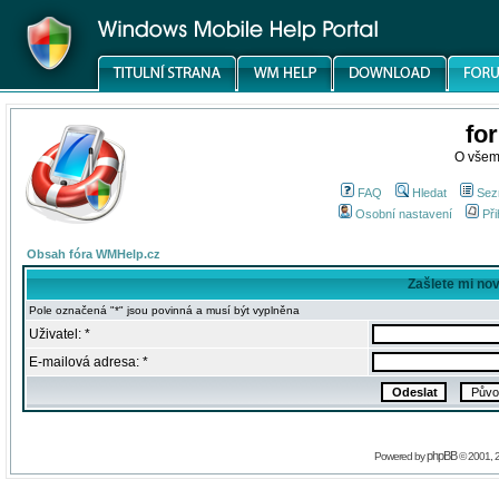
fo
O všem
FAQ
Hledat
Sez
Osobní nastavení
Při
Obsah fóra WMHelp.cz
Zašlete mi no
Pole označená "*" jsou povinná a musí být vyplněna
Uživatel: *
E-mailová adresa: *
phpBB
Powered by
© 2001, 