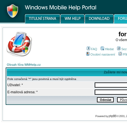
fo
O všem
FAQ
Hledat
Sez
Osobní nastavení
Při
Obsah fóra WMHelp.cz
Zašlete mi no
Pole označená "*" jsou povinná a musí být vyplněna
Uživatel: *
E-mailová adresa: *
phpBB
Powered by
© 2001, 