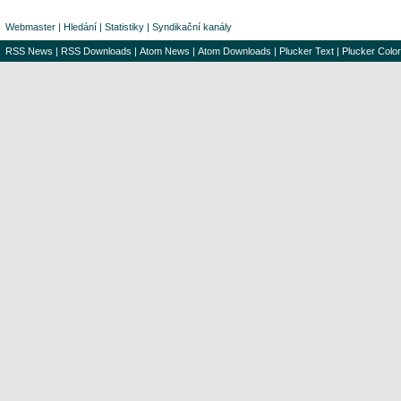
Webmaster
|
Hledání
|
Statistiky
|
Syndikační kanály
RSS News
|
RSS Downloads
|
Atom News
|
Atom Downloads
|
Plucker Text
|
Plucker Color