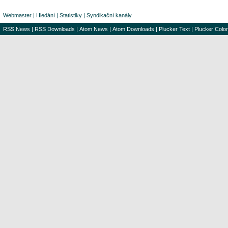
Webmaster
|
Hledání
|
Statistiky
|
Syndikační kanály
RSS News
|
RSS Downloads
|
Atom News
|
Atom Downloads
|
Plucker Text
|
Plucker Color