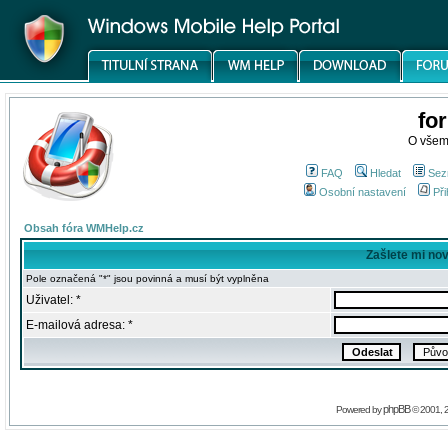
fo
O všem
FAQ
Hledat
Sez
Osobní nastavení
Při
Obsah fóra WMHelp.cz
Zašlete mi no
Pole označená "*" jsou povinná a musí být vyplněna
Uživatel: *
E-mailová adresa: *
phpBB
Powered by
© 2001, 