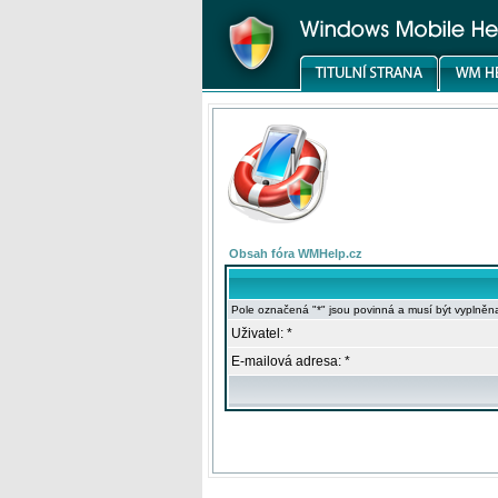
Obsah fóra WMHelp.cz
Pole označená "*" jsou povinná a musí být vyplněn
Uživatel: *
E-mailová adresa: *