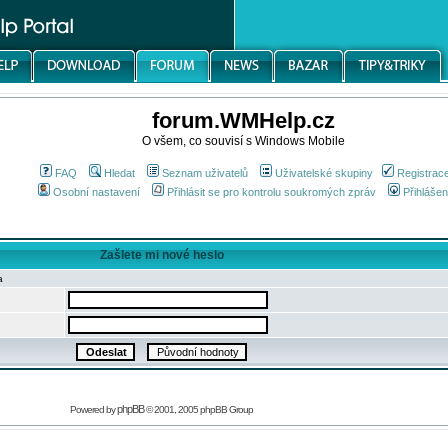
forum.WMHelp.cz
O všem, co souvisí s Windows Mobile
FAQ
Hledat
Seznam uživatelů
Uživatelské skupiny
Registrac
Osobní nastavení
Přihlásit se pro kontrolu soukromých zpráv
Přihlášen
Zašlete mi nové heslo
a
phpBB
Powered by
© 2001, 2005 phpBB Group