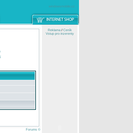
windowsmobile.cz
Reklama
/
Ceník
Vstup pro inzerenty
e
í
Forums ©