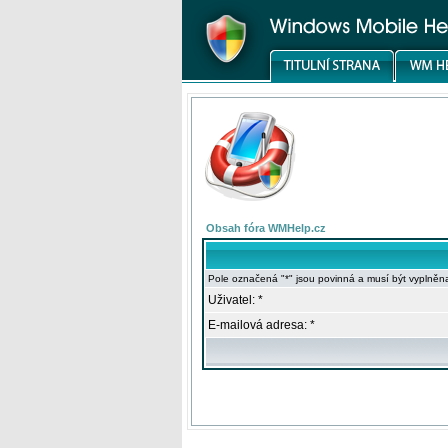
Obsah fóra WMHelp.cz
Pole označená "*" jsou povinná a musí být vyplněn
Uživatel: *
E-mailová adresa: *