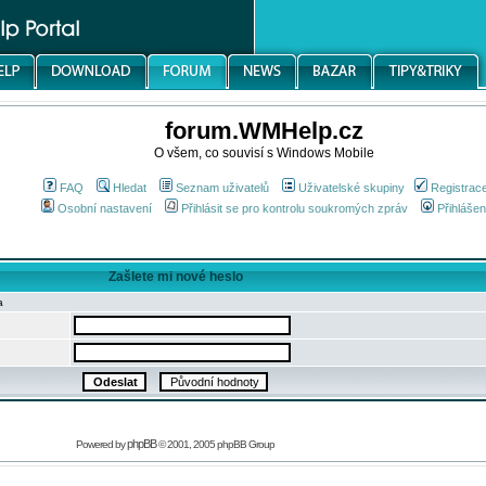
forum.WMHelp.cz
O všem, co souvisí s Windows Mobile
FAQ
Hledat
Seznam uživatelů
Uživatelské skupiny
Registrac
Osobní nastavení
Přihlásit se pro kontrolu soukromých zpráv
Přihlášen
Zašlete mi nové heslo
a
phpBB
Powered by
© 2001, 2005 phpBB Group