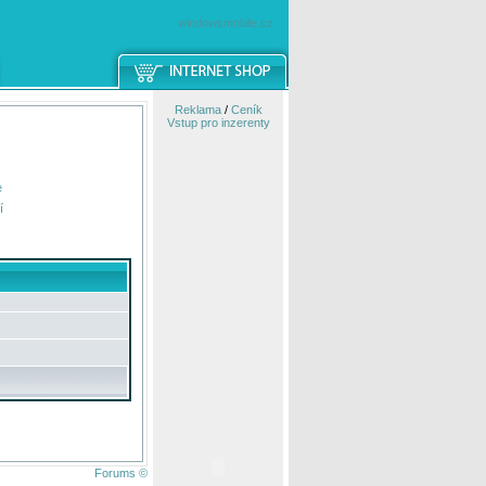
windowsmobile.cz
Reklama
/
Ceník
Vstup pro inzerenty
e
í
Forums ©