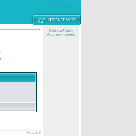
windowsmobile.cz
Reklama
/
Ceník
Vstup pro inzerenty
e
í
Forums ©