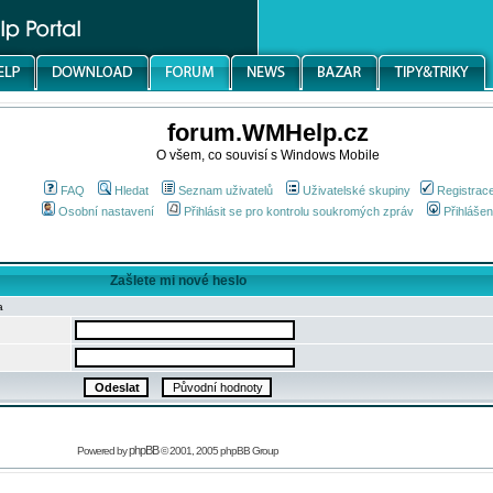
forum.WMHelp.cz
O všem, co souvisí s Windows Mobile
FAQ
Hledat
Seznam uživatelů
Uživatelské skupiny
Registrac
Osobní nastavení
Přihlásit se pro kontrolu soukromých zpráv
Přihlášen
Zašlete mi nové heslo
a
phpBB
Powered by
© 2001, 2005 phpBB Group