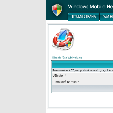
Obsah fóra WMHelp.cz
Pole označená "*" jsou povinná a musí být vyplněn
Uživatel: *
E-mailová adresa: *