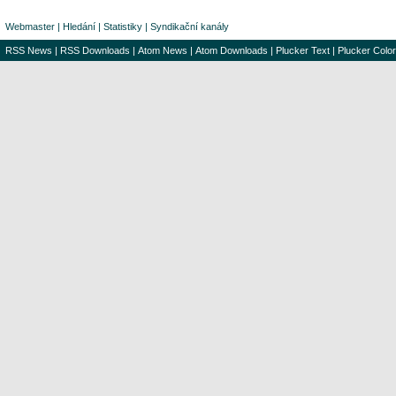
Webmaster
|
Hledání
|
Statistiky
|
Syndikační kanály
RSS News
|
RSS Downloads
|
Atom News
|
Atom Downloads
|
Plucker Text
|
Plucker Color