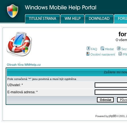
fo
O všem
FAQ
Hledat
Sez
Osobní nastavení
Při
Obsah fóra WMHelp.cz
Zašlete mi no
Pole označená "*" jsou povinná a musí být vyplněna
Uživatel: *
E-mailová adresa: *
phpBB
Powered by
© 2001, 