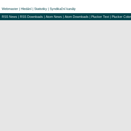
Webmaster
|
Hledání
|
Statistiky
|
Syndikační kanály
RSS News
|
RSS Downloads
|
Atom News
|
Atom Downloads
|
Plucker Text
|
Plucker Color