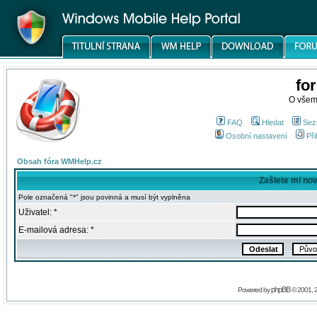
fo
O všem
FAQ
Hledat
Sez
Osobní nastavení
Při
Obsah fóra WMHelp.cz
Zašlete mi no
Pole označená "*" jsou povinná a musí být vyplněna
Uživatel: *
E-mailová adresa: *
phpBB
Powered by
© 2001, 