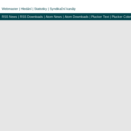
Webmaster
|
Hledání
|
Statistiky
|
Syndikační kanály
RSS News
|
RSS Downloads
|
Atom News
|
Atom Downloads
|
Plucker Text
|
Plucker Color