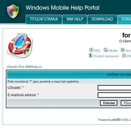
fo
O všem
FAQ
Hledat
Sez
Osobní nastavení
Při
Obsah fóra WMHelp.cz
Zašlete mi no
Pole označená "*" jsou povinná a musí být vyplněna
Uživatel: *
E-mailová adresa: *
phpBB
Powered by
© 2001, 