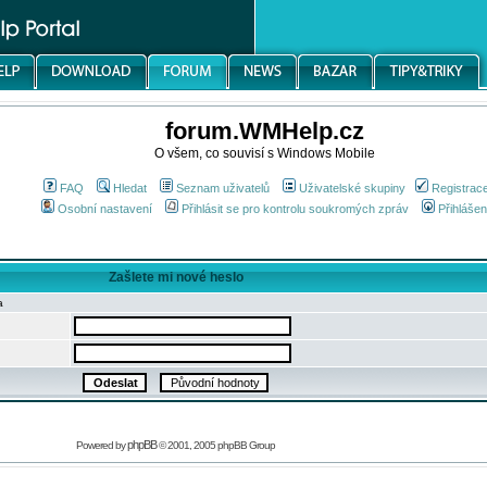
forum.WMHelp.cz
O všem, co souvisí s Windows Mobile
FAQ
Hledat
Seznam uživatelů
Uživatelské skupiny
Registrac
Osobní nastavení
Přihlásit se pro kontrolu soukromých zpráv
Přihlášen
Zašlete mi nové heslo
a
phpBB
Powered by
© 2001, 2005 phpBB Group