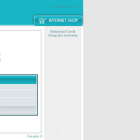
windowsmobile.cz
Reklama
/
Ceník
Vstup pro inzerenty
e
í
Forums ©