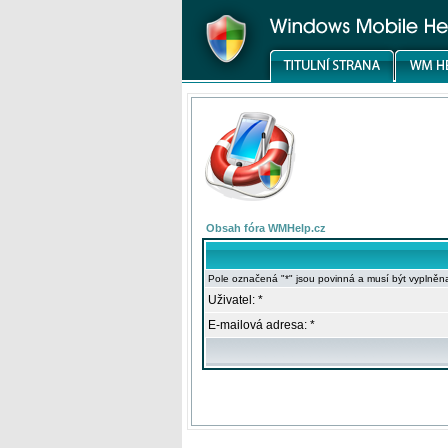
Obsah fóra WMHelp.cz
Pole označená "*" jsou povinná a musí být vyplněn
Uživatel: *
E-mailová adresa: *