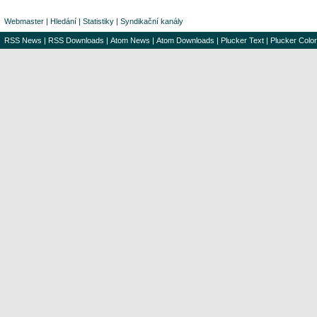
Webmaster
|
Hledání
|
Statistiky
|
Syndikační kanály
RSS News
|
RSS Downloads
|
Atom News
|
Atom Downloads
|
Plucker Text
|
Plucker Color