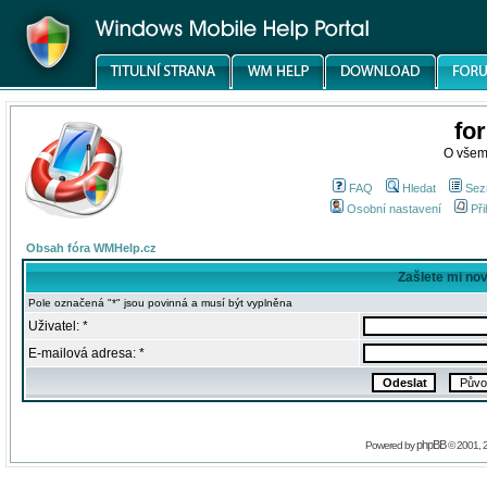
fo
O všem
FAQ
Hledat
Sez
Osobní nastavení
Při
Obsah fóra WMHelp.cz
Zašlete mi no
Pole označená "*" jsou povinná a musí být vyplněna
Uživatel: *
E-mailová adresa: *
phpBB
Powered by
© 2001, 