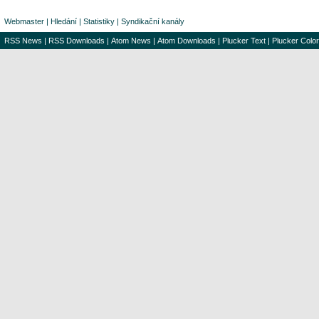
Webmaster
|
Hledání
|
Statistiky
|
Syndikační kanály
RSS News
|
RSS Downloads
|
Atom News
|
Atom Downloads
|
Plucker Text
|
Plucker Color