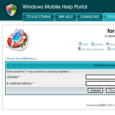
fo
O všem
FAQ
Hledat
Sez
Osobní nastavení
Při
Obsah fóra WMHelp.cz
Zašlete mi no
Pole označená "*" jsou povinná a musí být vyplněna
Uživatel: *
E-mailová adresa: *
phpBB
Powered by
© 2001, 