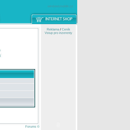
windowsmobile.cz
Reklama
/
Ceník
Vstup pro inzerenty
e
í
Forums ©