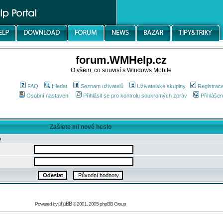
forum.WMHelp.cz
O všem, co souvisí s Windows Mobile
FAQ
Hledat
Seznam uživatelů
Uživatelské skupiny
Registrac
Osobní nastavení
Přihlásit se pro kontrolu soukromých zpráv
Přihlášen
Zašlete mi nové heslo
a
phpBB
Powered by
© 2001, 2005 phpBB Group