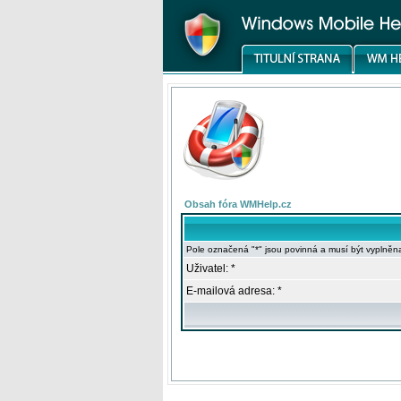
Obsah fóra WMHelp.cz
Pole označená "*" jsou povinná a musí být vyplněn
Uživatel: *
E-mailová adresa: *