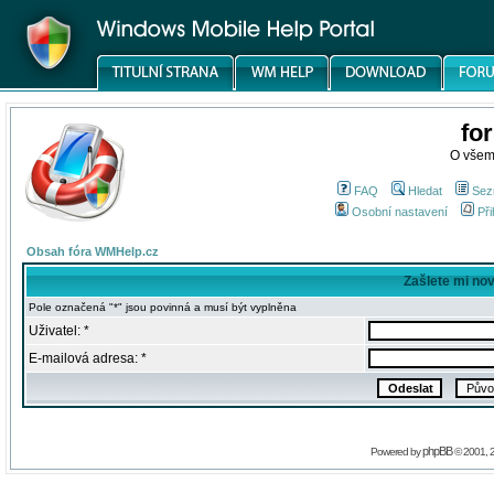
fo
O všem
FAQ
Hledat
Sez
Osobní nastavení
Při
Obsah fóra WMHelp.cz
Zašlete mi no
Pole označená "*" jsou povinná a musí být vyplněna
Uživatel: *
E-mailová adresa: *
phpBB
Powered by
© 2001, 