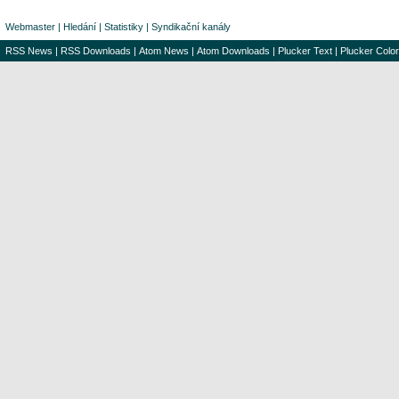
Webmaster
|
Hledání
|
Statistiky
|
Syndikační kanály
RSS News
|
RSS Downloads
|
Atom News
|
Atom Downloads
|
Plucker Text
|
Plucker Color