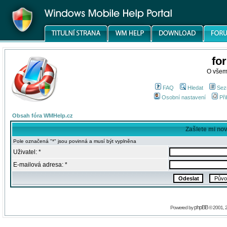
fo
O všem
FAQ
Hledat
Sez
Osobní nastavení
Při
Obsah fóra WMHelp.cz
Zašlete mi no
Pole označená "*" jsou povinná a musí být vyplněna
Uživatel: *
E-mailová adresa: *
phpBB
Powered by
© 2001, 