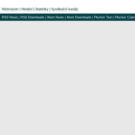
Webmaster
|
Hledání
|
Statistiky
|
Syndikační kanály
RSS News
|
RSS Downloads
|
Atom News
|
Atom Downloads
|
Plucker Text
|
Plucker Color