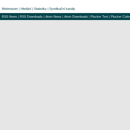
Webmaster
|
Hledání
|
Statistiky
|
Syndikační kanály
RSS News
|
RSS Downloads
|
Atom News
|
Atom Downloads
|
Plucker Text
|
Plucker Color