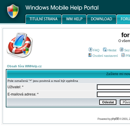
fo
O všem
FAQ
Hledat
Sez
Osobní nastavení
Při
Obsah fóra WMHelp.cz
Zašlete mi no
Pole označená "*" jsou povinná a musí být vyplněna
Uživatel: *
E-mailová adresa: *
phpBB
Powered by
© 2001, 