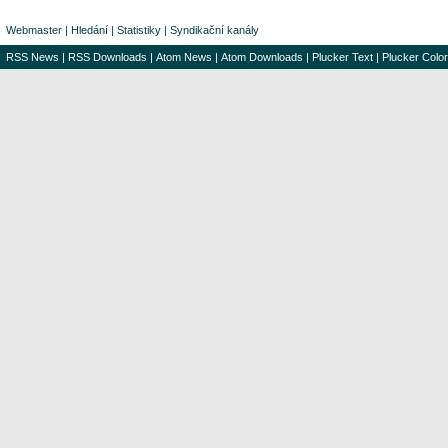
Webmaster
|
Hledání
|
Statistiky
|
Syndikační kanály
RSS News
|
RSS Downloads
|
Atom News
|
Atom Downloads
|
Plucker Text
|
Plucker Color