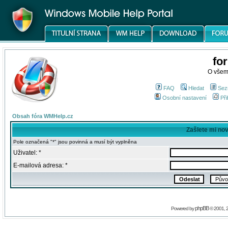
fo
O všem
FAQ
Hledat
Sez
Osobní nastavení
Při
Obsah fóra WMHelp.cz
Zašlete mi no
Pole označená "*" jsou povinná a musí být vyplněna
Uživatel: *
E-mailová adresa: *
phpBB
Powered by
© 2001, 