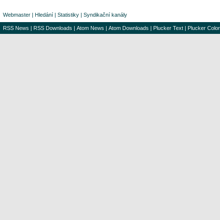
Webmaster
|
Hledání
|
Statistiky
|
Syndikační kanály
RSS News
|
RSS Downloads
|
Atom News
|
Atom Downloads
|
Plucker Text
|
Plucker Color