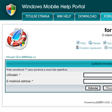
fo
O všem
FAQ
Hledat
Sez
Osobní nastavení
Při
Obsah fóra WMHelp.cz
Zašlete mi no
Pole označená "*" jsou povinná a musí být vyplněna
Uživatel: *
E-mailová adresa: *
phpBB
Powered by
© 2001, 