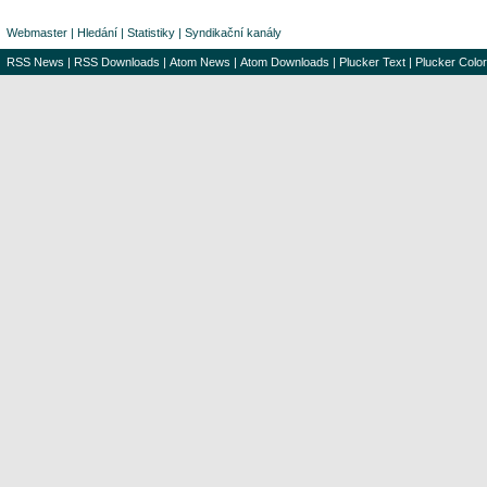
Webmaster
|
Hledání
|
Statistiky
|
Syndikační kanály
RSS News
|
RSS Downloads
|
Atom News
|
Atom Downloads
|
Plucker Text
|
Plucker Color