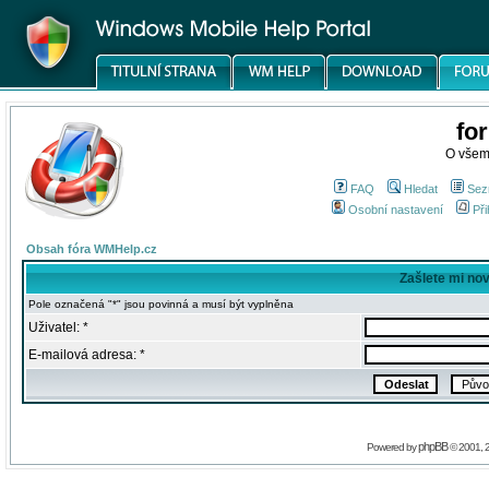
fo
O všem
FAQ
Hledat
Sez
Osobní nastavení
Při
Obsah fóra WMHelp.cz
Zašlete mi no
Pole označená "*" jsou povinná a musí být vyplněna
Uživatel: *
E-mailová adresa: *
phpBB
Powered by
© 2001, 