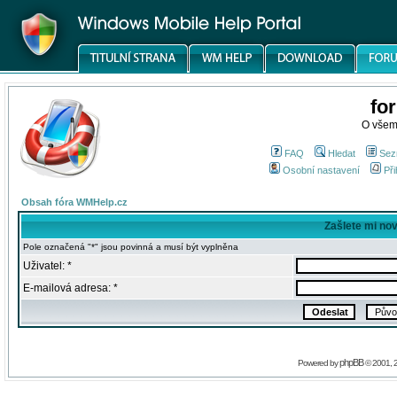
fo
O všem
FAQ
Hledat
Sez
Osobní nastavení
Při
Obsah fóra WMHelp.cz
Zašlete mi no
Pole označená "*" jsou povinná a musí být vyplněna
Uživatel: *
E-mailová adresa: *
phpBB
Powered by
© 2001, 