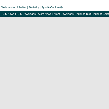
Webmaster
|
Hledání
|
Statistiky
|
Syndikační kanály
RSS News
|
RSS Downloads
|
Atom News
|
Atom Downloads
|
Plucker Text
|
Plucker Color