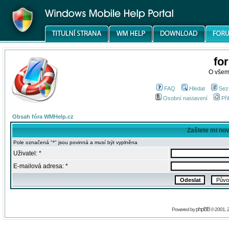
fo
O všem
FAQ
Hledat
Sez
Osobní nastavení
Při
Obsah fóra WMHelp.cz
Zašlete mi no
Pole označená "*" jsou povinná a musí být vyplněna
Uživatel: *
E-mailová adresa: *
phpBB
Powered by
© 2001, 