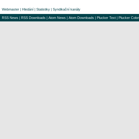
Webmaster
|
Hledání
|
Statistiky
|
Syndikační kanály
RSS News
|
RSS Downloads
|
Atom News
|
Atom Downloads
|
Plucker Text
|
Plucker Color