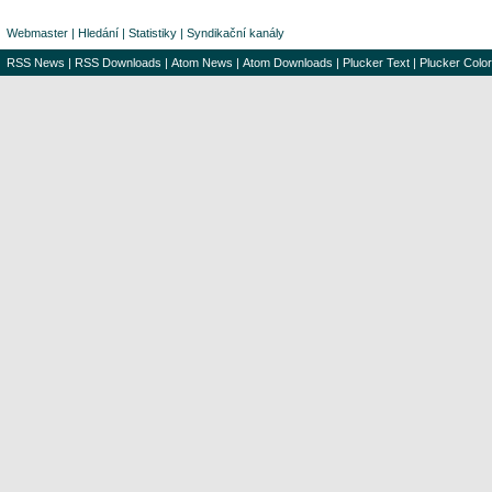
Webmaster
|
Hledání
|
Statistiky
|
Syndikační kanály
RSS News
|
RSS Downloads
|
Atom News
|
Atom Downloads
|
Plucker Text
|
Plucker Color