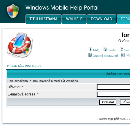
fo
O všem
FAQ
Hledat
Sez
Osobní nastavení
Při
Obsah fóra WMHelp.cz
Zašlete mi no
Pole označená "*" jsou povinná a musí být vyplněna
Uživatel: *
E-mailová adresa: *
phpBB
Powered by
© 2001, 