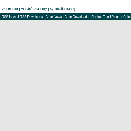
Webmaster
|
Hledání
|
Statistiky
|
Syndikační kanály
RSS News
|
RSS Downloads
|
Atom News
|
Atom Downloads
|
Plucker Text
|
Plucker Color