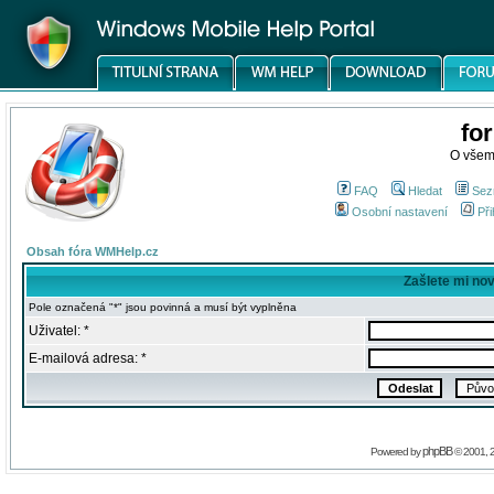
fo
O všem
FAQ
Hledat
Sez
Osobní nastavení
Při
Obsah fóra WMHelp.cz
Zašlete mi no
Pole označená "*" jsou povinná a musí být vyplněna
Uživatel: *
E-mailová adresa: *
phpBB
Powered by
© 2001, 