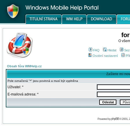
fo
O všem
FAQ
Hledat
Sez
Osobní nastavení
Při
Obsah fóra WMHelp.cz
Zašlete mi no
Pole označená "*" jsou povinná a musí být vyplněna
Uživatel: *
E-mailová adresa: *
phpBB
Powered by
© 2001, 