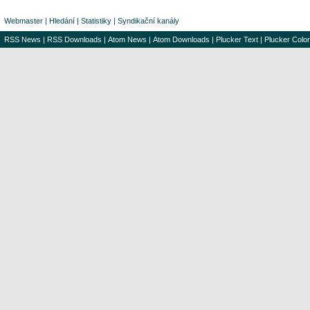
Webmaster
|
Hledání
|
Statistiky
|
Syndikační kanály
RSS News
|
RSS Downloads
|
Atom News
|
Atom Downloads
|
Plucker Text
|
Plucker Color