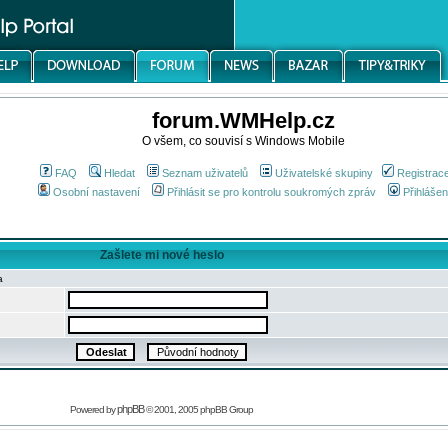
forum.WMHelp.cz
O všem, co souvisí s Windows Mobile
FAQ
Hledat
Seznam uživatelů
Uživatelské skupiny
Registrac
Osobní nastavení
Přihlásit se pro kontrolu soukromých zpráv
Přihlášen
Zašlete mi nové heslo
a
phpBB
Powered by
© 2001, 2005 phpBB Group