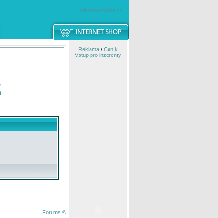
windowsmobile.cz
Reklama
/
Ceník
Vstup pro inzerenty
e
í
Forums ©