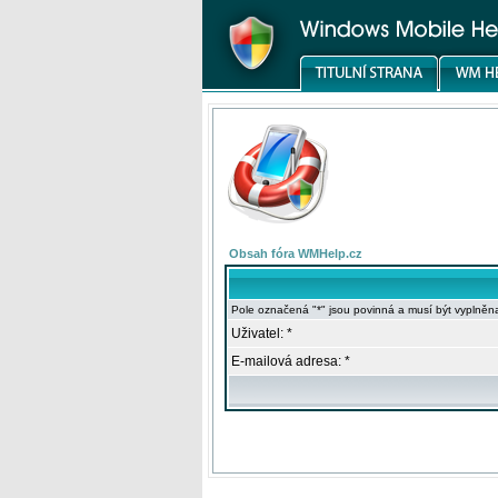
Obsah fóra WMHelp.cz
Pole označená "*" jsou povinná a musí být vyplněn
Uživatel: *
E-mailová adresa: *