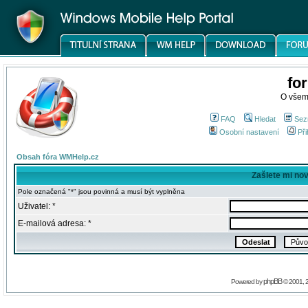
fo
O všem
FAQ
Hledat
Sez
Osobní nastavení
Při
Obsah fóra WMHelp.cz
Zašlete mi no
Pole označená "*" jsou povinná a musí být vyplněna
Uživatel: *
E-mailová adresa: *
phpBB
Powered by
© 2001, 