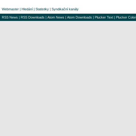
Webmaster
|
Hledání
|
Statistiky
|
Syndikační kanály
RSS News
|
RSS Downloads
|
Atom News
|
Atom Downloads
|
Plucker Text
|
Plucker Color