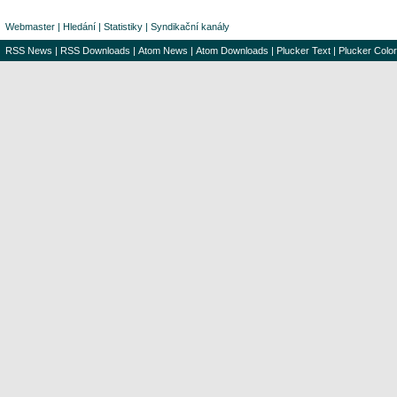
Webmaster
|
Hledání
|
Statistiky
|
Syndikační kanály
RSS News
|
RSS Downloads
|
Atom News
|
Atom Downloads
|
Plucker Text
|
Plucker Color