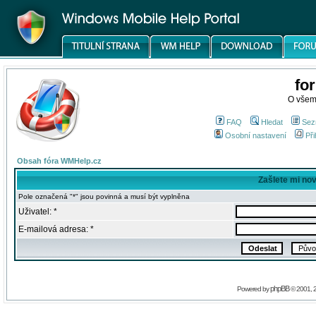
fo
O všem
FAQ
Hledat
Sez
Osobní nastavení
Při
Obsah fóra WMHelp.cz
Zašlete mi no
Pole označená "*" jsou povinná a musí být vyplněna
Uživatel: *
E-mailová adresa: *
phpBB
Powered by
© 2001, 