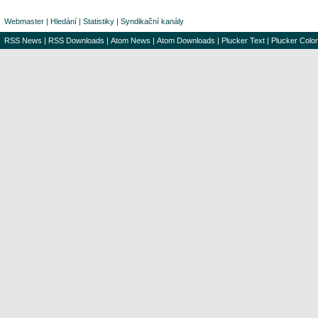
Webmaster
|
Hledání
|
Statistiky
|
Syndikační kanály
RSS News
|
RSS Downloads
|
Atom News
|
Atom Downloads
|
Plucker Text
|
Plucker Color