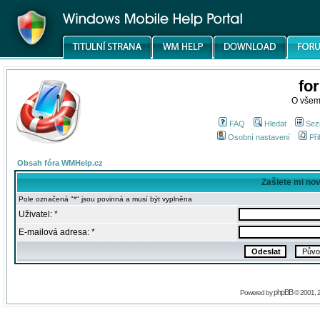
fo
O všem
FAQ
Hledat
Sez
Osobní nastavení
Při
Obsah fóra WMHelp.cz
Zašlete mi no
Pole označená "*" jsou povinná a musí být vyplněna
Uživatel: *
E-mailová adresa: *
phpBB
Powered by
© 2001, 