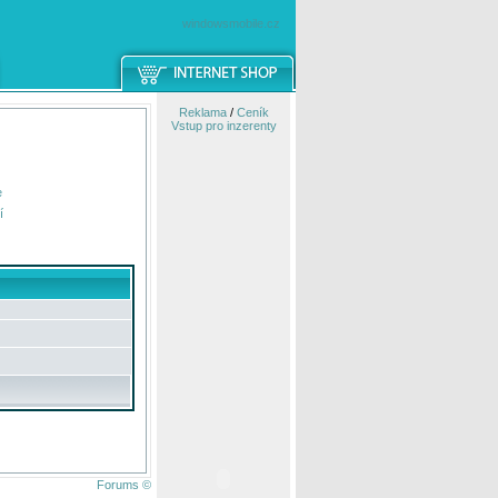
windowsmobile.cz
Reklama
/
Ceník
Vstup pro inzerenty
e
í
Forums ©