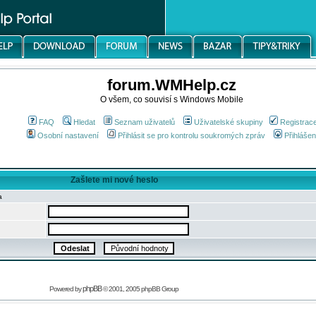
forum.WMHelp.cz
O všem, co souvisí s Windows Mobile
FAQ
Hledat
Seznam uživatelů
Uživatelské skupiny
Registrac
Osobní nastavení
Přihlásit se pro kontrolu soukromých zpráv
Přihlášen
Zašlete mi nové heslo
a
phpBB
Powered by
© 2001, 2005 phpBB Group