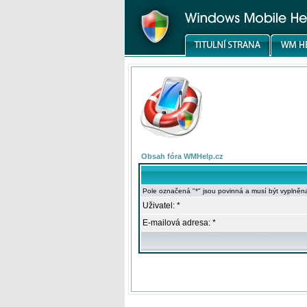
Obsah fóra WMHelp.cz
Pole označená "*" jsou povinná a musí být vyplněn
Uživatel: *
E-mailová adresa: *