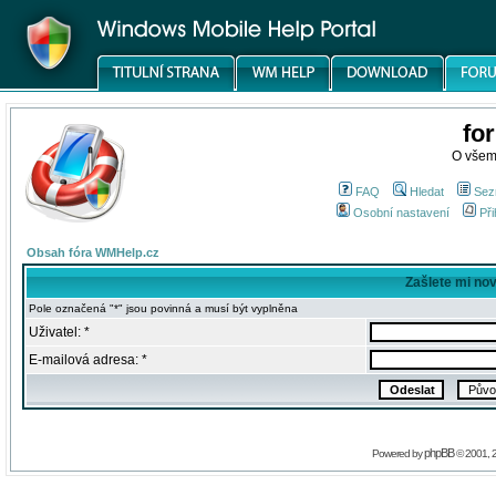
fo
O všem
FAQ
Hledat
Sez
Osobní nastavení
Při
Obsah fóra WMHelp.cz
Zašlete mi no
Pole označená "*" jsou povinná a musí být vyplněna
Uživatel: *
E-mailová adresa: *
phpBB
Powered by
© 2001, 