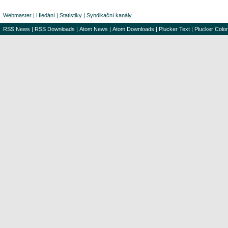
Webmaster
|
Hledání
|
Statistiky
|
Syndikační kanály
RSS News
|
RSS Downloads
|
Atom News
|
Atom Downloads
|
Plucker Text
|
Plucker Color