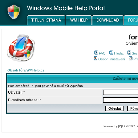
fo
O všem
FAQ
Hledat
Sez
Osobní nastavení
Při
Obsah fóra WMHelp.cz
Zašlete mi no
Pole označená "*" jsou povinná a musí být vyplněna
Uživatel: *
E-mailová adresa: *
phpBB
Powered by
© 2001, 