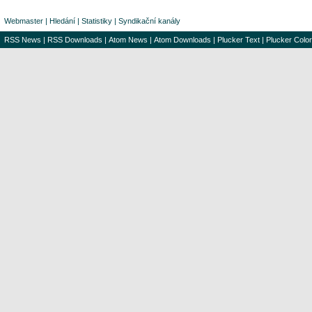
Webmaster
|
Hledání
|
Statistiky
|
Syndikační kanály
RSS News
|
RSS Downloads
|
Atom News
|
Atom Downloads
|
Plucker Text
|
Plucker Color