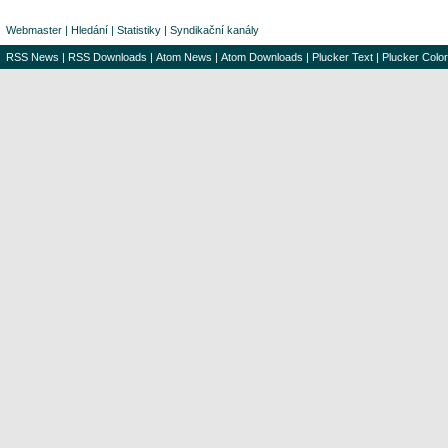
Webmaster
|
Hledání
|
Statistiky
|
Syndikační kanály
RSS News
|
RSS Downloads
|
Atom News
|
Atom Downloads
|
Plucker Text
|
Plucker Color