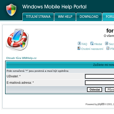
fo
O všem
FAQ
Hledat
Sez
Osobní nastavení
Při
Obsah fóra WMHelp.cz
Zašlete mi no
Pole označená "*" jsou povinná a musí být vyplněna
Uživatel: *
E-mailová adresa: *
phpBB
Powered by
© 2001, 