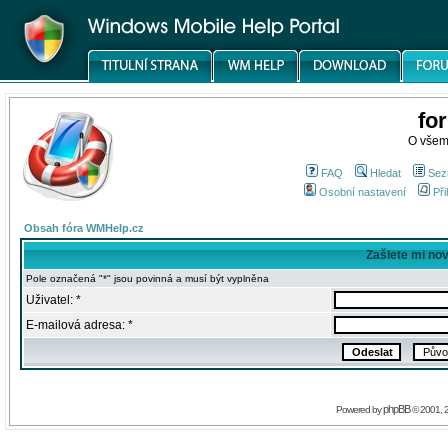
fo
O všem
FAQ
Hledat
Sez
Osobní nastavení
Při
Obsah fóra WMHelp.cz
Zašlete mi no
Pole označená "*" jsou povinná a musí být vyplněna
Uživatel: *
E-mailová adresa: *
phpBB
Powered by
© 2001, 