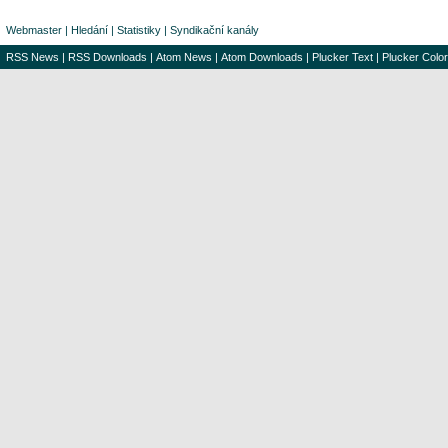
Webmaster
|
Hledání
|
Statistiky
|
Syndikační kanály
RSS News
|
RSS Downloads
|
Atom News
|
Atom Downloads
|
Plucker Text
|
Plucker Color