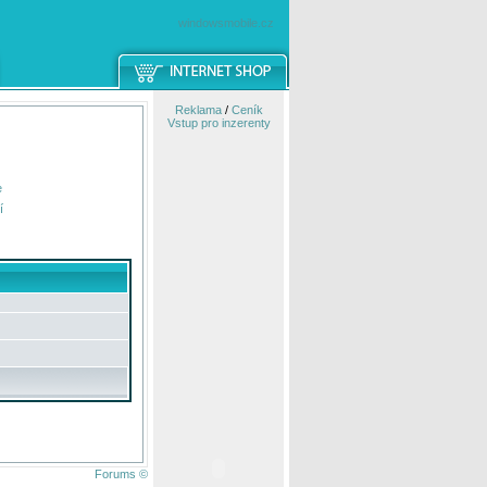
windowsmobile.cz
Reklama
/
Ceník
Vstup pro inzerenty
e
í
Forums ©