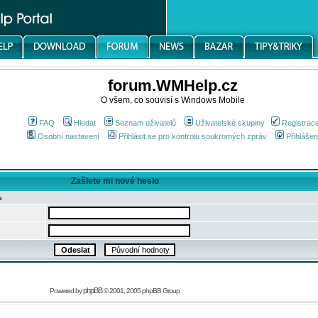
forum.WMHelp.cz
O všem, co souvisí s Windows Mobile
FAQ
Hledat
Seznam uživatelů
Uživatelské skupiny
Registrac
Osobní nastavení
Přihlásit se pro kontrolu soukromých zpráv
Přihlášen
Zašlete mi nové heslo
a
phpBB
Powered by
© 2001, 2005 phpBB Group