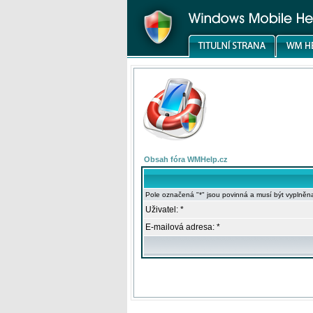
Obsah fóra WMHelp.cz
Pole označená "*" jsou povinná a musí být vyplněn
Uživatel: *
E-mailová adresa: *