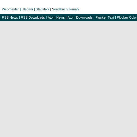
Webmaster
|
Hledání
|
Statistiky
|
Syndikační kanály
RSS News
|
RSS Downloads
|
Atom News
|
Atom Downloads
|
Plucker Text
|
Plucker Color