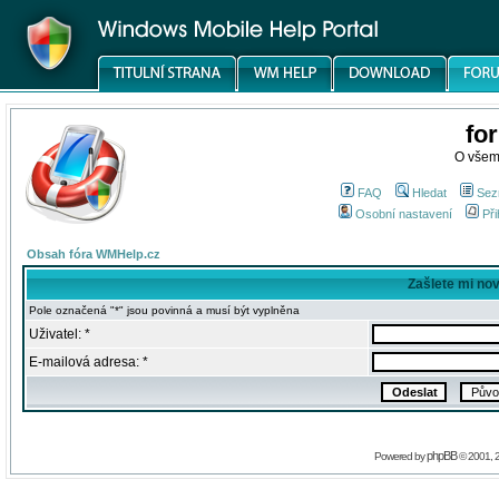
fo
O všem
FAQ
Hledat
Sez
Osobní nastavení
Při
Obsah fóra WMHelp.cz
Zašlete mi no
Pole označená "*" jsou povinná a musí být vyplněna
Uživatel: *
E-mailová adresa: *
phpBB
Powered by
© 2001, 