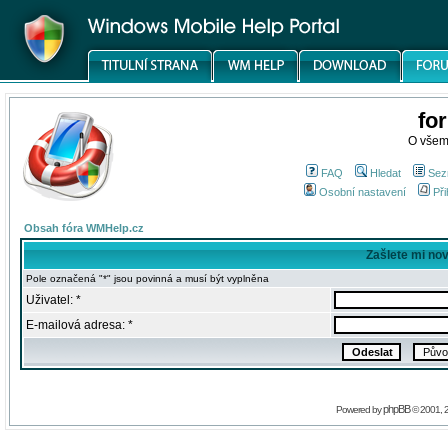
fo
O všem
FAQ
Hledat
Sez
Osobní nastavení
Při
Obsah fóra WMHelp.cz
Zašlete mi no
Pole označená "*" jsou povinná a musí být vyplněna
Uživatel: *
E-mailová adresa: *
phpBB
Powered by
© 2001, 