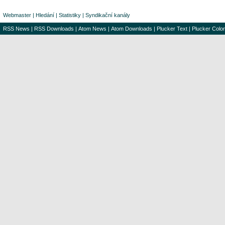
Webmaster
|
Hledání
|
Statistiky
|
Syndikační kanály
RSS News
|
RSS Downloads
|
Atom News
|
Atom Downloads
|
Plucker Text
|
Plucker Color