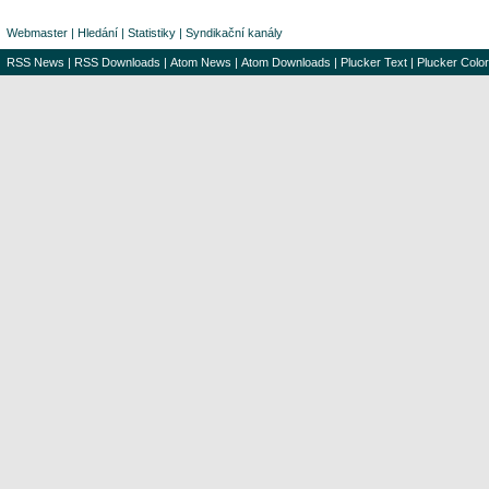
Webmaster
|
Hledání
|
Statistiky
|
Syndikační kanály
RSS News
|
RSS Downloads
|
Atom News
|
Atom Downloads
|
Plucker Text
|
Plucker Color