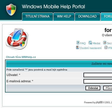
fo
O všem
FAQ
Hledat
Sez
Osobní nastavení
Při
Obsah fóra WMHelp.cz
Zašlete mi no
Pole označená "*" jsou povinná a musí být vyplněna
Uživatel: *
E-mailová adresa: *
phpBB
Powered by
© 2001, 