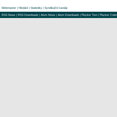
Webmaster
|
Hledání
|
Statistiky
|
Syndikační kanály
RSS News
|
RSS Downloads
|
Atom News
|
Atom Downloads
|
Plucker Text
|
Plucker Color