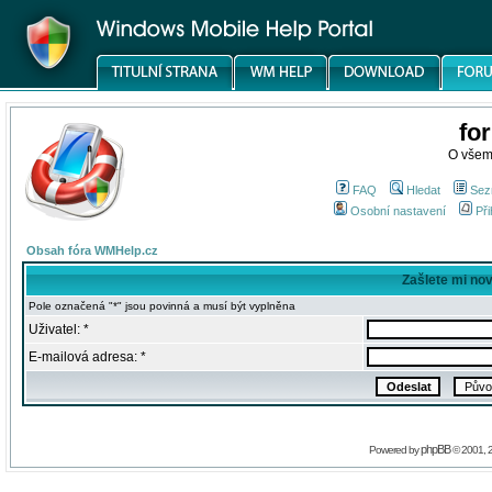
fo
O všem
FAQ
Hledat
Sez
Osobní nastavení
Při
Obsah fóra WMHelp.cz
Zašlete mi no
Pole označená "*" jsou povinná a musí být vyplněna
Uživatel: *
E-mailová adresa: *
phpBB
Powered by
© 2001, 