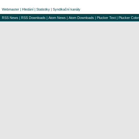
Webmaster
|
Hledání
|
Statistiky
|
Syndikační kanály
RSS News
|
RSS Downloads
|
Atom News
|
Atom Downloads
|
Plucker Text
|
Plucker Color