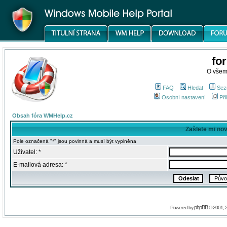
fo
O všem
FAQ
Hledat
Sez
Osobní nastavení
Při
Obsah fóra WMHelp.cz
Zašlete mi no
Pole označená "*" jsou povinná a musí být vyplněna
Uživatel: *
E-mailová adresa: *
phpBB
Powered by
© 2001, 