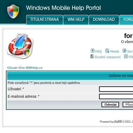
fo
O všem
FAQ
Hledat
Sez
Osobní nastavení
Při
Obsah fóra WMHelp.cz
Zašlete mi no
Pole označená "*" jsou povinná a musí být vyplněna
Uživatel: *
E-mailová adresa: *
phpBB
Powered by
© 2001, 