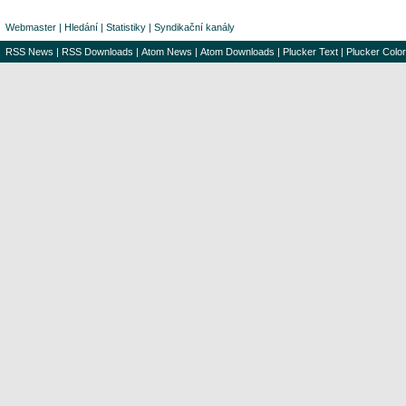
Webmaster
|
Hledání
|
Statistiky
|
Syndikační kanály
RSS News
|
RSS Downloads
|
Atom News
|
Atom Downloads
|
Plucker Text
|
Plucker Color