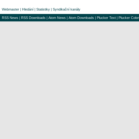
Webmaster
|
Hledání
|
Statistiky
|
Syndikační kanály
RSS News
|
RSS Downloads
|
Atom News
|
Atom Downloads
|
Plucker Text
|
Plucker Color