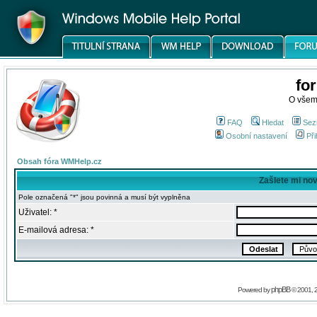
fo
O všem
FAQ
Hledat
Sez
Osobní nastavení
Při
Obsah fóra WMHelp.cz
Zašlete mi no
Pole označená "*" jsou povinná a musí být vyplněna
Uživatel: *
E-mailová adresa: *
phpBB
Powered by
© 2001, 